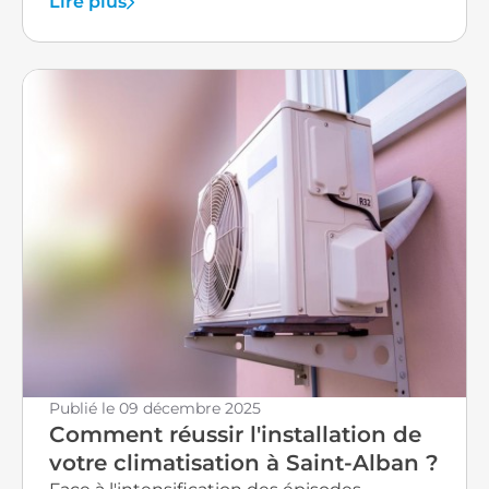
Lire plus
et sans odeur, provoque chaque année des
centaines d'intoxications en France. Notre contrôle
annuel vérifie l'étanchéité des circuits de
combustion et la qualité de l'évacuation des
fumées, vous garantissant ainsi une tranquillité
totale pour votre famille. Que vous possédiez une
chaudière gaz, un système de pompe à chaleur ou
une installation combinée chauffage et
climatisation, notre équipe chez CLAVEL
PLOMBERIE ET CLIMATISATION reste à votre
disposition pour programmer votre entretien au
moment le plus approprié. N'attendez pas les
premières pannes pour agir : demandez votre
devis en ligne dès maintenant et bénéficiez de
l'expertise de techniciens expérimentés, reconnus
pour leur professionnalisme et leur réactivité dans
Publié le
09 décembre 2025
Comment réussir l'installation de
toute l'agglomération toulousaine.
votre climatisation à Saint-Alban ?