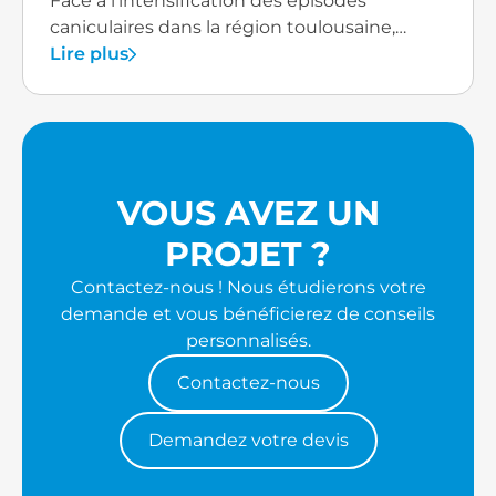
Face à l'intensification des épisodes
caniculaires dans la région toulousaine,
l'installation d'un système de climatisation
Lire plus
constitue désormais une solution
incontournable pour les résidents de Saint-
Alban.
VOUS AVEZ UN
PROJET ?
Contactez-nous ! Nous étudierons votre
demande et vous bénéficierez de conseils
personnalisés.
Contactez-nous
Demandez votre devis