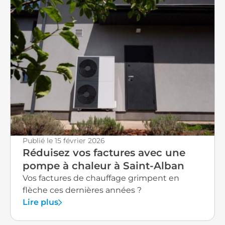
combustion pour obtenir le meilleur rendement
possible. Cette amélioration se voit directement
sur votre facture d'énergie : une chaudière bien
réglée consomme jusqu'à 12 % de combustible en
moins. Nous contrôlons aussi le taux de monoxyde
de carbone dans les fumées pour garantir votre
sécurité. Les avantages concrets d'un entretien
régulier Investir dans un entretien annuel
représente bien plus qu'une simple formalité
administrative. Cette démarche vous apporte des
bénéfices économiques et pratiques sur plusieurs
Publié le
15 février 2026
années. Chez CLAVEL PLOMBERIE ET
Réduisez vos factures avec une
CLIMATISATION, nous accompagnons nos clients
pompe à chaleur à Saint-Alban
de l'agglomération toulousaine pour qu'ils
Vos factures de chauffage grimpent en
profitent durablement d'un confort thermique
flèche ces dernières années ?
optimal. Une durée de vie prolongée pour votre
Lire plus
installation Un système de chauffage entretenu
régulièrement peut fonctionner efficacement