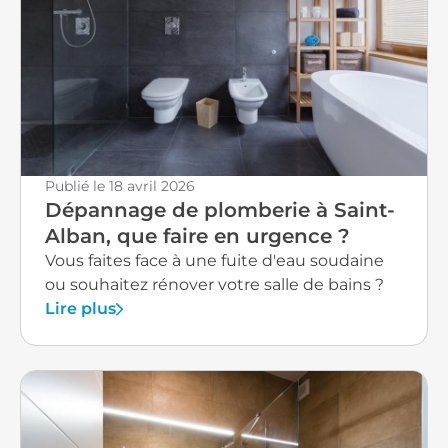
qui mérite une attention immédiate. De même,
une facture de gaz anormalement élevée révèle
généralement une perte d'efficacité de votre
installation. Des radiateurs qui chauffent mal Si vos
radiateurs restent tièdes ou que certaines pièces
ne chauffent plus correctement, votre système a
probablement besoin d'un détartrage ou d'un
réglage. Ces problèmes arrivent souvent sur les
Publié le
18 avril 2026
installations anciennes ou mal entretenues. Notre
Dépannage de plomberie à Saint-
intervention permet alors de rétablir une chaleur
Alban, que faire en urgence ?
homogène dans toute votre maison. Des fumées
Vous faites face à une fuite d'eau soudaine
ou des odeurs suspectes L'apparition de fumées
ou souhaitez rénover votre salle de bains ?
noires au niveau de votre chaudière ou des odeurs
Lire plus
de gaz demande une action immédiate. Dans ce
cas précis, coupez votre installation et contactez-
nous en urgence. Ces signes peuvent indiquer un
problème de combustion ou une fuite, situations
dangereuses qui nécessitent l'expertise d'un
chauffagiste qualifié pour un dépannage rapide.